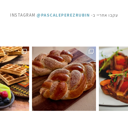
עקבו אחריי ב- INSTAGRAM
@PASCALEPEREZRUBIN
ופשה מתוקה - ופל בלגי, בלינצ׳ס ובראוניז שוקולד: ק
⁨ לפעמים כל מילה מיותרת . סיר דג
ה #חלהלשבת #