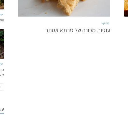
טי
איר
מרוקאי
עוגיות מכונה של סבתא אסתר
טי
כך 
של
עקב