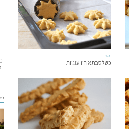
כללי
בש
כשלסבתא היו עוגיות
ב
טי