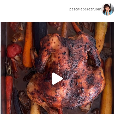
pascaleperezrubin