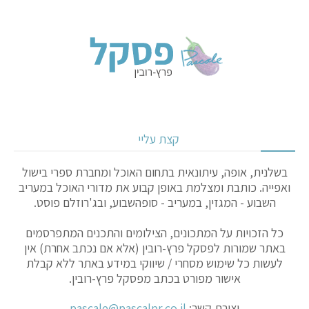
קצת עליי
בשלנית, אופה, עיתונאית בתחום האוכל ומחברת ספרי בישול
ואפייה. כותבת ומצלמת באופן קבוע את מדורי האוכל במעריב
השבוע - המגזין, במעריב - סופהשבוע, ובג'רוזלם פוסט.
כל הזכויות על המתכונים, הצילומים והתכנים המתפרסמים
באתר שמורות לפסקל פרץ-רובין (אלא אם נכתב אחרת) אין
לעשות כל שימוש מסחרי / שיווקי במידע באתר ללא קבלת
אישור מפורט בכתב מפסקל פרץ-רובין.
יצירת קשר:
pascale@pascalpr.co.il