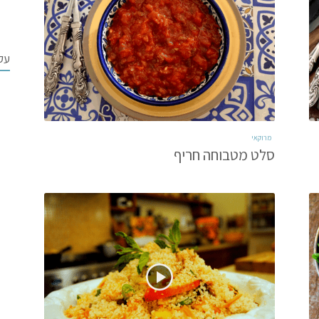
עק
מרוקאי
סלט מטבוחה חריף