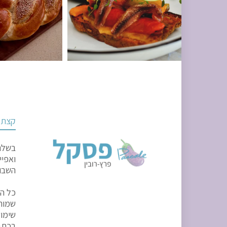
קצת ע
בשלני
ואפיי
השבוע
כל הז
שמורו
שימוש
בכתב 