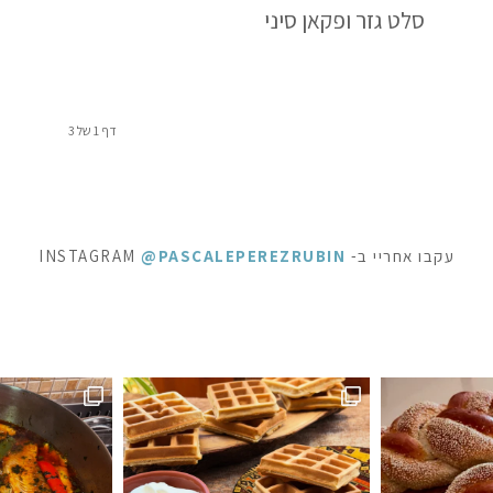
סלט גזר ופקאן סיני
דף 1 של 3
עקבו אחריי ב- INSTAGRAM
@PASCALEPEREZRUBIN
ראוניז שוקולד: ק
 לפעמים כל מילה מיותרת . סיר דגים עשיר בעשבי תיבו
אני תמיד מקפידה למלא את הצנצנות ה