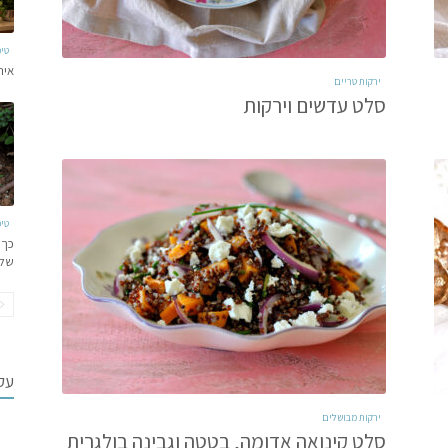
טי
איר
ירקות טריים
סלט עדשים וירקות
טי
כך 
של
עקב
ירקות מבושלים
סלט קינואה אדומה, בטטה וגבינה בולגרית