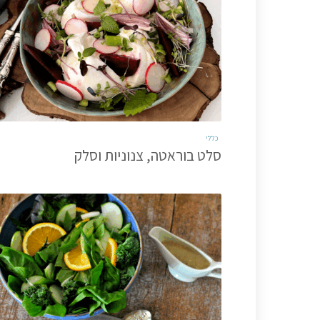
כללי
סלט בוראטה, צנוניות וסלק