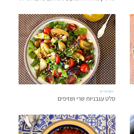
ירקות טריים
סלט עגבניות שרי ושזיפים