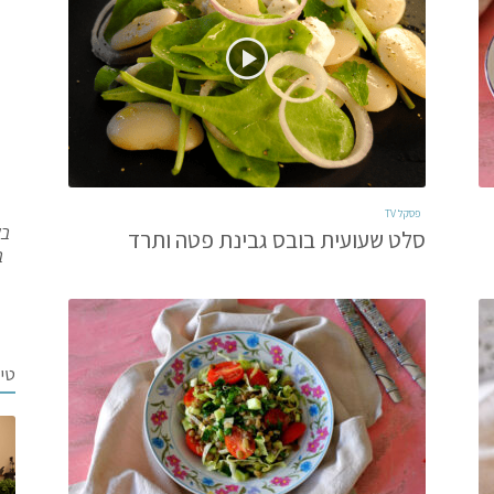
פסקל TV
בש
סלט שעועית בובס גבינת פטה ותרד
ב
טי