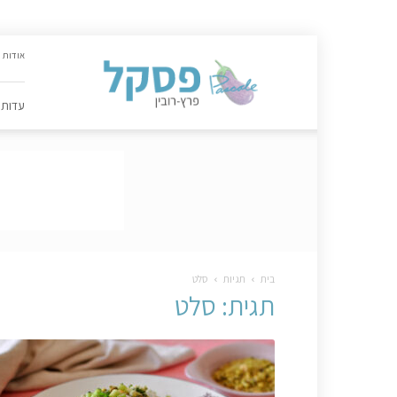
האתר
אודות
הקולינרי
של
פסקל
עדות
פרץ-רובין
|
מתכונים,
עדות,
טיפסקל,
ספרים,
המלצות
….
בית
תגיות
סלט
תגית: סלט