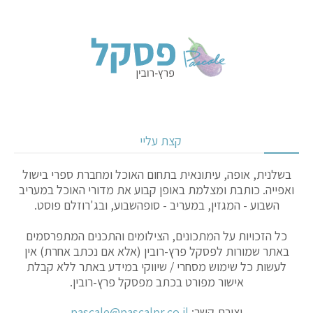
קצת עליי
בשלנית, אופה, עיתונאית בתחום האוכל ומחברת ספרי בישול
ואפייה. כותבת ומצלמת באופן קבוע את מדורי האוכל במעריב
השבוע - המגזין, במעריב - סופהשבוע, ובג'רוזלם פוסט.
כל הזכויות על המתכונים, הצילומים והתכנים המתפרסמים
באתר שמורות לפסקל פרץ-רובין (אלא אם נכתב אחרת) אין
לעשות כל שימוש מסחרי / שיווקי במידע באתר ללא קבלת
אישור מפורט בכתב מפסקל פרץ-רובין.
יצירת קשר:
pascale@pascalpr.co.il