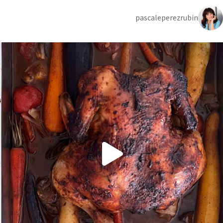
pascaleperezrubin