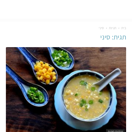
בית
תגיות
סיני
תגית: סיני
מרקים חמים