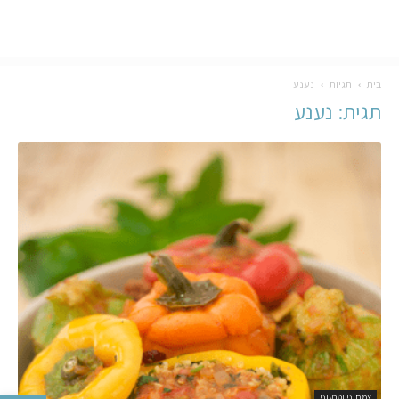
בית
תגיות
נענע
תגית: נענע
צמחוני וטבעוני