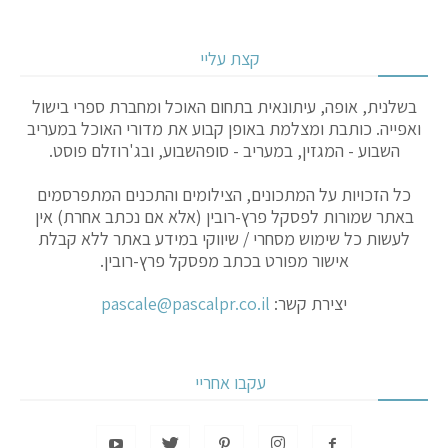
קצת עליי
בשלנית, אופה, עיתונאית בתחום האוכל ומחברת ספרי בישול
ואפייה. כותבת ומצלמת באופן קבוע את מדורי האוכל במעריב
השבוע - המגזין, במעריב - סופהשבוע, ובג'רוזלם פוסט.
כל הזכויות על המתכונים, הצילומים והתכנים המתפרסמים
באתר שמורות לפסקל פרץ-רובין (אלא אם נכתב אחרת) אין
לעשות כל שימוש מסחרי / שיווקי במידע באתר ללא קבלת
אישור מפורט בכתב מפסקל פרץ-רובין.
יצירת קשר:
pascale@pascalpr.co.il
עקבו אחריי