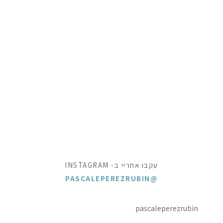
עקבו אחריי ב- INSTAGRAM
@PASCALEPEREZRUBIN
pascaleperezrubin