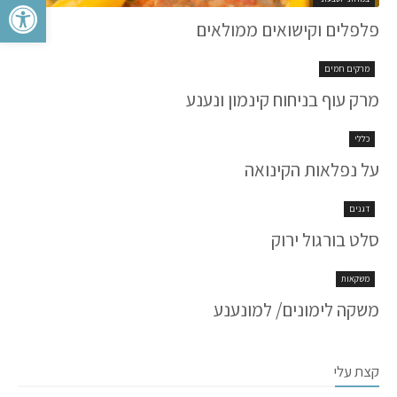
פתח סרגל 
פלפלים וקישואים ממולאים
מרקים חמים
מרק עוף בניחוח קינמון ונענע
כללי
על נפלאות הקינואה
דגנים
סלט בורגול ירוק
משקאות
משקה לימונים/ למונענע
קצת עלי