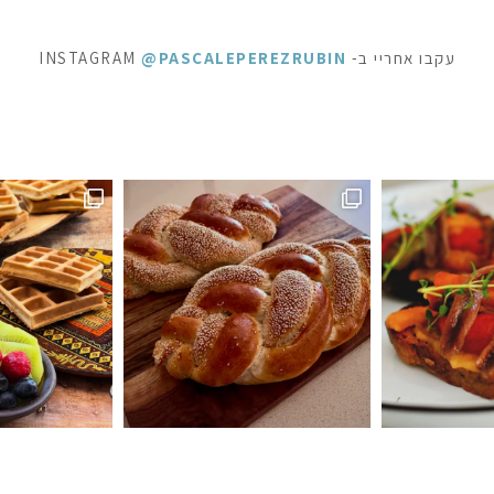
עקבו אחריי ב- INSTAGRAM
@PASCALEPEREZRUBIN
ופשה מתוקה - ופל בלגי, בלינצ׳ס ובראוניז שוקולד: ק
⁨ לפעמים כל מילה מיותרת . סיר דג
ה #חלהלשבת #