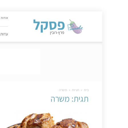
האתר
אודות
הקולינרי
של
פסקל
עדות
פרץ-רובין
|
מתכונים,
עדות,
טיפסקל,
ספרים,
המלצות
….
בית
תגיות
משרה
תגית: משרה