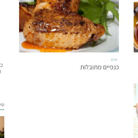
חגים
בש
כנפיים מתובלות
ב
טי