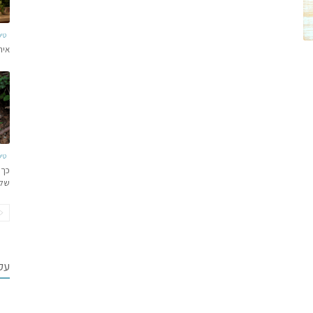
טי
איר
טי
כך 
של
עקב