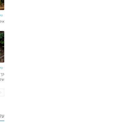
טי
איר
טי
כך 
של
עקב