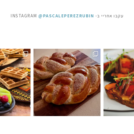
עקבו אחריי ב- INSTAGRAM
@PASCALEPEREZRUBIN
ופשה מתוקה - ופל בלגי, בלינצ׳ס ובראוניז שוקולד: ק
⁨ לפעמים כל מילה מיותרת . סיר דג
ה #חלהלשבת #