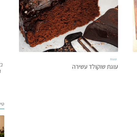
עוגות
בש
עוגת שוקולד עשירה
ב
טי