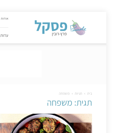
האתר
אודות
הקולינרי
של
פסקל
עדות
פרץ-רובין
|
מתכונים,
עדות,
טיפסקל,
ספרים,
המלצות
….
בית
תגיות
משפחה
תגית: משפחה