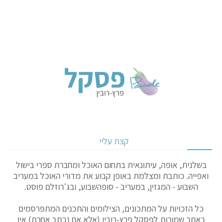
קצת עליי
בשלנית, אופה, עיתונאית בתחום האוכל ומחברת ספרי בישול
ואפייה. כותבת ומצלמת באופן קבוע את מדורי האוכל במעריב
השבוע - המגזין, במעריב - סופהשבוע, ובג'רוזלם פוסט.
כל הזכויות על המתכונים, הצילומים והתכנים המתפרסמים
באתר שמורות לפסקל פרץ-רובין (אלא אם נכתב אחרת) אין