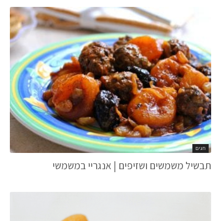
חגים
תבשיל משמשים ושזיפים‏‏ | אנגריי במשמשי