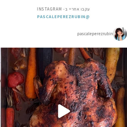
עקבו אחריי ב- INSTAGRAM
@PASCALEPEREZRUBIN
pascaleperezrubin