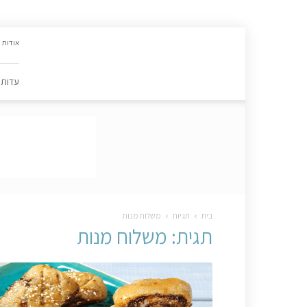
האתר
אודות
הקולינרי
של
פסקל
עדות
פרץ-רובין
|
מתכונים,
עדות,
טיפסקל,
ספרים,
המלצות
….
בית
תגיות
משלוח מנות
תגית: משלוח מנות