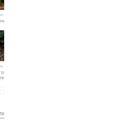
טי
איר
טי
כך 
של
עקב