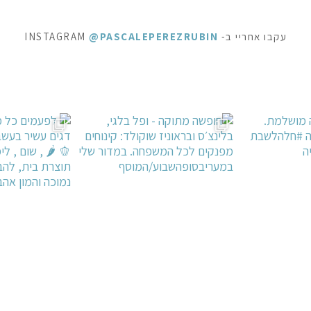
עקבו אחריי ב- INSTAGRAM
@PASCALEPEREZRUBIN
ראוניז שוקולד: ק
 לפעמים כל מילה מיותרת . סיר דגים עשיר בעשבי תיבו
אני תמיד מקפידה למלא את הצנצנות ה