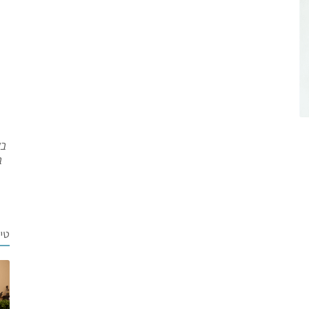
בש
ב
טי