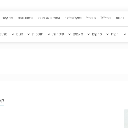
כתבות
פסקל TV
טיפסקל
פסקל ממליצה
הספרים של פסקל
פרסום באתר
צור קשר
ירקות
מרקים
מאפים
עיקריות
תוספות
חגים
מתוק
קצ