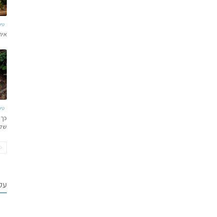
טי
איר
טי
כך 
של
עקב