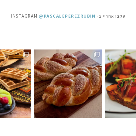
עקבו אחריי ב- INSTAGRAM
@PASCALEPEREZRUBIN
ופשה מתוקה - ופל בלגי, בלינצ׳ס ובראוניז שוקולד: ק
⁨ לפעמים כל מילה מיותרת . סיר דג
ה #חלהלשבת #