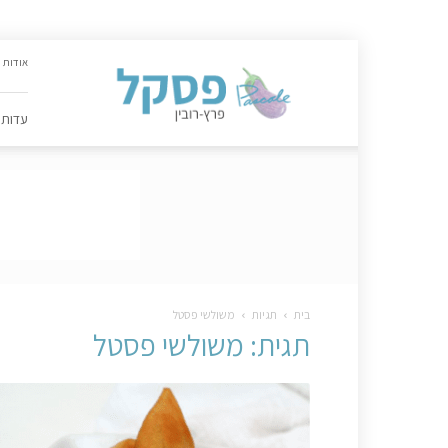
האתר
אודות
הקולינרי
של
פסקל
עדות
פרץ-רובין
|
מתכונים,
עדות,
טיפסקל,
ספרים,
המלצות
….
בית
תגיות
משולשי פסטל
תגית: משולשי פסטל