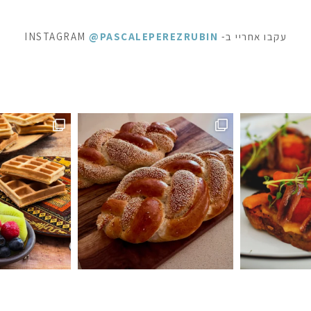
עקבו אחריי ב- INSTAGRAM
@PASCALEPEREZRUBIN
ופשה מתוקה - ופל בלגי, בלינצ׳ס ובראוניז שוקולד: ק
⁨ לפעמים כל מילה מיותרת . סיר דג
ה #חלהלשבת #