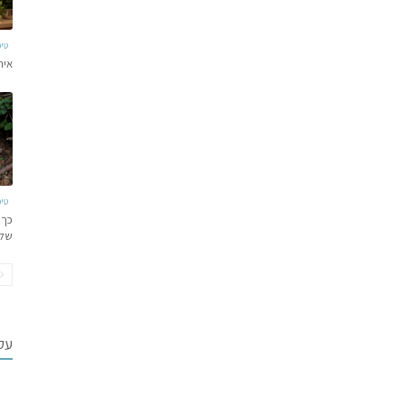
טי
איר
טי
כך 
של
עקב