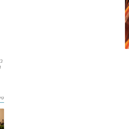
בש
ב
טי