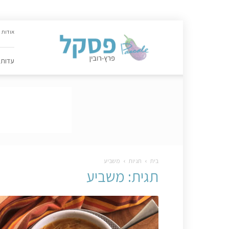
האתר
אודות
הקולינרי
של
פסקל
עדות
פרץ-רובין
|
מתכונים,
עדות,
טיפסקל,
ספרים,
המלצות
….
בית
תגיות
משביע
תגית: משביע