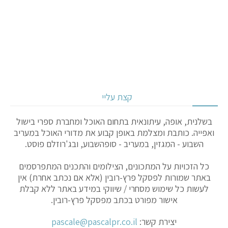
קצת עליי
בשלנית, אופה, עיתונאית בתחום האוכל ומחברת ספרי בישול
ואפייה. כותבת ומצלמת באופן קבוע את מדורי האוכל במעריב
השבוע - המגזין, במעריב - סופהשבוע, ובג'רוזלם פוסט.
כל הזכויות על המתכונים, הצילומים והתכנים המתפרסמים
באתר שמורות לפסקל פרץ-רובין (אלא אם נכתב אחרת) אין
לעשות כל שימוש מסחרי / שיווקי במידע באתר ללא קבלת
אישור מפורט בכתב מפסקל פרץ-רובין.
יצירת קשר:
pascale@pascalpr.co.il