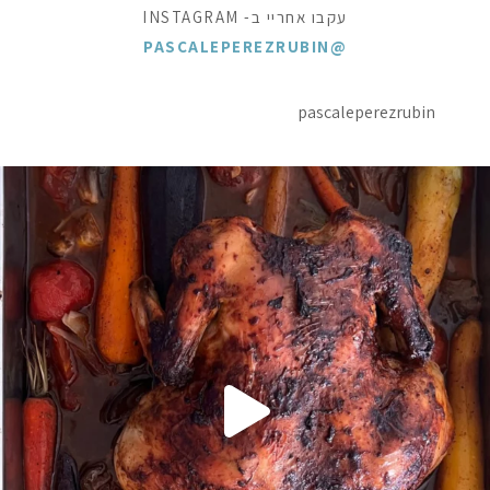
עקבו אחריי ב- INSTAGRAM
@PASCALEPEREZRUBIN
pascaleperezrubin