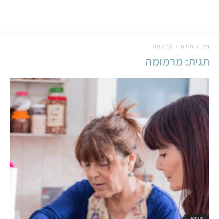
בית
תגיות
מרמומה
תגית: מרמומה
תוניסאי