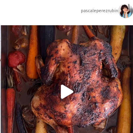
pascaleperezrubin