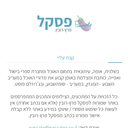
קצת עליי
בשלנית, אופה, עיתונאית בתחום האוכל ומחברת ספרי בישול
ואפייה. כותבת ומצלמת באופן קבוע את מדורי האוכל במעריב
השבוע - המגזין, במעריב - סופהשבוע, ובג'רוזלם פוסט.
כל הזכויות על המתכונים, הצילומים והתכנים המתפרסמים
באתר שמורות לפסקל פרץ-רובין (אלא אם נכתב אחרת) אין
לעשות כל שימוש מסחרי / שיווקי במידע באתר ללא קבלת
אישור מפורט בכתב מפסקל פרץ-רובין.
יצירת קשר:
pascale@pascalpr.co.il