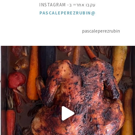
עקבו אחריי ב- INSTAGRAM
@PASCALEPEREZRUBIN
pascaleperezrubin