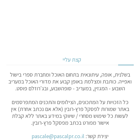
קצת עליי
בשלנית, אופה, עיתונאית בתחום האוכל ומחברת ספרי בישול
ואפייה. כותבת ומצלמת באופן קבוע את מדורי האוכל במעריב
השבוע - המגזין, במעריב - סופהשבוע, ובג'רוזלם פוסט.
כל הזכויות על המתכונים, הצילומים והתכנים המתפרסמים
באתר שמורות לפסקל פרץ-רובין (אלא אם נכתב אחרת) אין
לעשות כל שימוש מסחרי / שיווקי במידע באתר ללא קבלת
אישור מפורט בכתב מפסקל פרץ-רובין.
יצירת קשר:
pascale@pascalpr.co.il