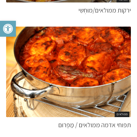
ירקות ממולאים/מוּחְשִי
פתח סרגל 
ממולאים
תפוחי אדמה ממולאים / מַפְרוּם