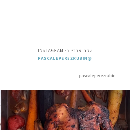
עקבו אחריי ב- INSTAGRAM
@PASCALEPEREZRUBIN
pascaleperezrubin