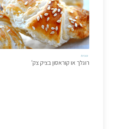
עוגיות
רוגלך או קוראסון בציק צק'