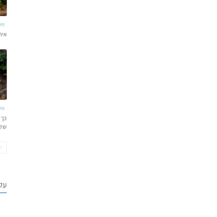
טי
איר
טי
כך 
של
עקב