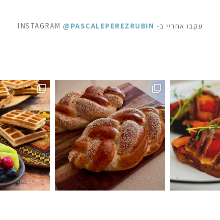
עקבו אחריי ב- INSTAGRAM
@PASCALEPEREZRUBIN
ופשה מתוקה - ופל בלגי, בלינצ׳ס ובראוניז שוקולד: ק
⁨ לפעמים כל מילה מיותרת . סיר דג
ה #חלהלשבת #