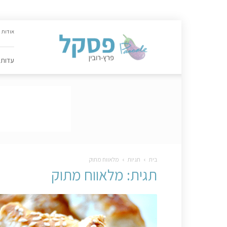
האתר
אודות
הקולינרי
של
פסקל
עדות
פרץ-רובין
|
מתכונים,
עדות,
טיפסקל,
ספרים,
המלצות
….
בית
תגיות
מלאווח מתוק
תגית: מלאווח מתוק