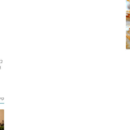
בש
ב
טי