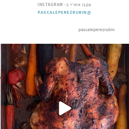
עקבו אחריי ב- INSTAGRAM
@PASCALEPEREZRUBIN
pascaleperezrubin