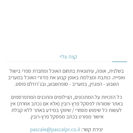
קצת עליי
בשלנית, אופה, עיתונאית בתחום האוכל ומחברת ספרי בישול
ואפייה. כותבת ומצלמת באופן קבוע את מדורי האוכל במעריב
השבוע - המגזין, במעריב - סופהשבוע, ובג'רוזלם פוסט.
כל הזכויות על המתכונים, הצילומים והתכנים המתפרסמים
באתר שמורות לפסקל פרץ-רובין (אלא אם נכתב אחרת) אין
לעשות כל שימוש מסחרי / שיווקי במידע באתר ללא קבלת
אישור מפורט בכתב מפסקל פרץ-רובין.
יצירת קשר:
pascale@pascalpr.co.il