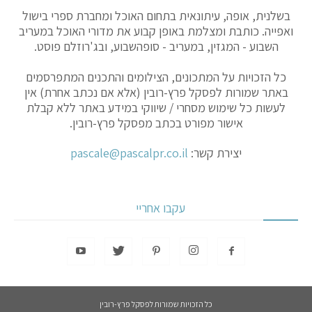
בשלנית, אופה, עיתונאית בתחום האוכל ומחברת ספרי בישול
ואפייה. כותבת ומצלמת באופן קבוע את מדורי האוכל במעריב
השבוע - המגזין, במעריב - סופהשבוע, ובג'רוזלם פוסט.
כל הזכויות על המתכונים, הצילומים והתכנים המתפרסמים
באתר שמורות לפסקל פרץ-רובין (אלא אם נכתב אחרת) אין
לעשות כל שימוש מסחרי / שיווקי במידע באתר ללא קבלת
אישור מפורט בכתב מפסקל פרץ-רובין.
יצירת קשר:
pascale@pascalpr.co.il
עקבו אחריי
כל הזכויות שמורות לפסקל פרץ-רובין