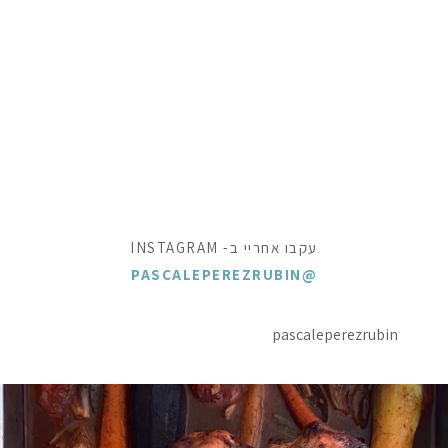
עקבו אחריי ב- INSTAGRAM
@PASCALEPEREZRUBIN
pascaleperezrubin