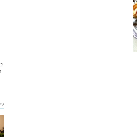
בש
ב
טי