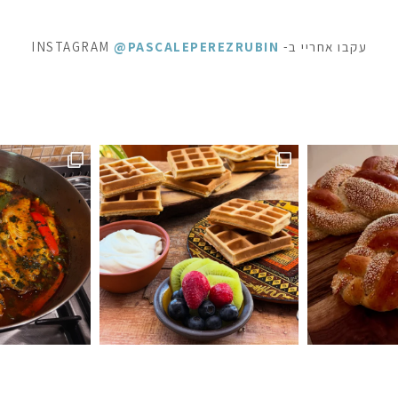
עקבו אחריי ב- INSTAGRAM
@PASCALEPEREZRUBIN
ראוניז שוקולד: ק
 לפעמים כל מילה מיותרת . סיר דגים עשיר בעשבי תיבו
אני תמיד מקפידה למלא את הצנצנות ה