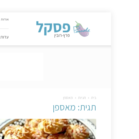
האתר
אודות
הקולינרי
של
פסקל
עדות
פרץ-רובין
|
מתכונים,
עדות,
טיפסקל,
ספרים,
המלצות
….
בית
תגיות
מאספן
תגית: מאספן