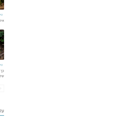
טי
איר
טי
כך 
של
עקב