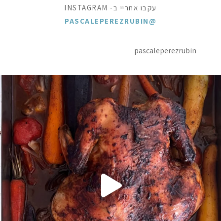
עקבו אחריי ב- INSTAGRAM
@PASCALEPEREZRUBIN
pascaleperezrubin