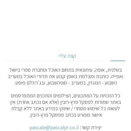
קצת עליי
בשלנית, אופה, עיתונאית בתחום האוכל ומחברת ספרי בישול
ואפייה. כותבת ומצלמת באופן קבוע את מדורי האוכל במעריב
השבוע - המגזין, במעריב - סופהשבוע, ובג'רוזלם פוסט.
כל הזכויות על המתכונים, הצילומים והתכנים המתפרסמים
באתר שמורות לפסקל פרץ-רובין (אלא אם נכתב אחרת) אין
לעשות כל שימוש מסחרי / שיווקי במידע באתר ללא קבלת
אישור מפורט בכתב מפסקל פרץ-רובין.
יצירת קשר:
pascale@pascalpr.co.il