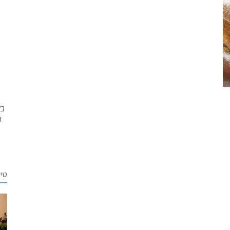
בש
ב
טי