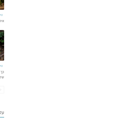
טי
איר
טי
כך 
של
עקב