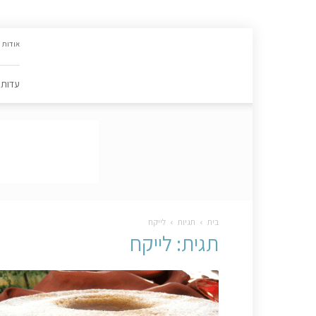
האתר
אודות
הקולינרי
של
פסקל
עדות
פרץ-רובין
|
מתכונים,
עדות,
טיפסקל,
ספרים,
המלצות
….
בית
תגיות
לייקח
תגית: לייקח