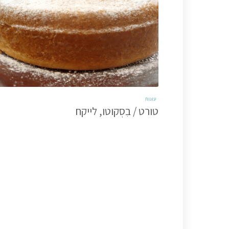
עוגות
טורט / בִסְקוטו, לייקח