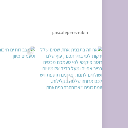
pascaleperezrubin
ירתכם , עוף
מצב רוח ים תיכוני. ניחוחות וטעמים מיוון.
אין שבת בלי חלה מושלמת. שבת שלום 🌷 #
ח