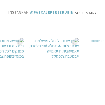
עקבו אחריי ב- INSTAGRAM
@PASCALEPEREZRUBIN
חלה #חלהלשבת #
ופשה מתוקה - ופל בלגי, בלינצ׳ס ובראוניז שוקולד: ק
⁨ לפעמים כל מילה מיותרת . סיר דג