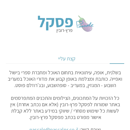
קצת עליי
בשלנית, אופה, עיתונאית בתחום האוכל ומחברת ספרי בישול
ואפייה. כותבת ומצלמת באופן קבוע את מדורי האוכל במעריב
השבוע - המגזין, במעריב - סופהשבוע, ובג'רוזלם פוסט.
כל הזכויות על המתכונים, הצילומים והתכנים המתפרסמים
באתר שמורות לפסקל פרץ-רובין (אלא אם נכתב אחרת) אין
לעשות כל שימוש מסחרי / שיווקי במידע באתר ללא קבלת
אישור מפורט בכתב מפסקל פרץ-רובין.
יצירת קשר:
pascale@pascalpr.co.il