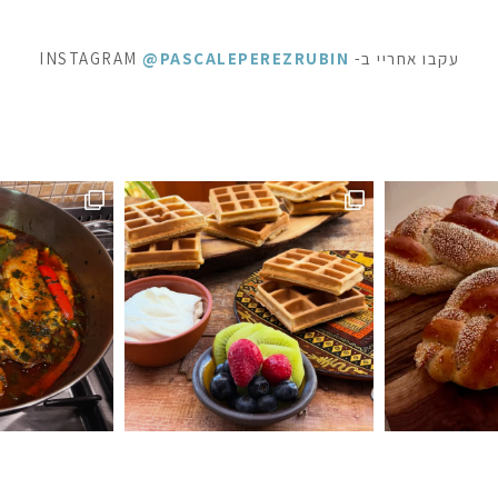
עקבו אחריי ב- INSTAGRAM
@PASCALEPEREZRUBIN
ראוניז שוקולד: ק
 לפעמים כל מילה מיותרת . סיר דגים עשיר בעשבי תיבו
אני תמיד מקפידה למלא את הצנצנות ה