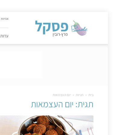
האתר
אודות
הקולינרי
של
פסקל
עדות
פרץ-רובין
|
מתכונים,
עדות,
טיפסקל,
ספרים,
המלצות
….
בית
תגיות
יום העצמאות
תגית: יום העצמאות