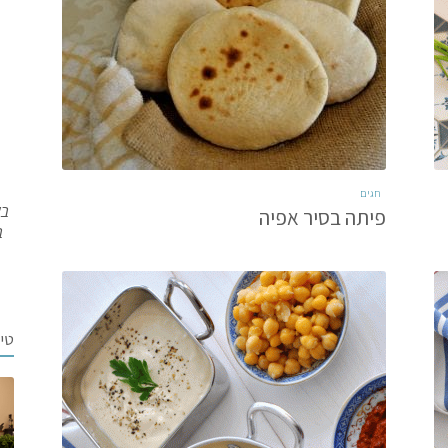
חגים
בש
פיתה בסיר אפיה
ב
טי