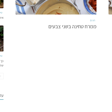
טי
איר
חגים
ממרח טחינה בשני צבעים
טי
כך 
של
עקב