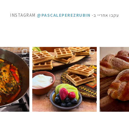
עקבו אחריי ב- INSTAGRAM
@PASCALEPEREZRUBIN
ראוניז שוקולד: ק
 לפעמים כל מילה מיותרת . סיר דגים עשיר בעשבי תיבו
אני תמיד מקפידה למלא את הצנצנות ה