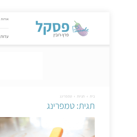
האתר
אודות
הקולינרי
של
פסקל
עדות
פרץ-רובין
|
מתכונים,
עדות,
טיפסקל,
ספרים,
המלצות
….
בית
תגיות
טמפרינג
תגית: טמפרינג