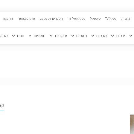
כתבות
פסקל TV
טיפסקל
פסקל ממליצה
הספרים של פסקל
פרסום באתר
צור קשר
ירקות
מרקים
מאפים
עיקריות
תוספות
חגים
מתוק
קצ