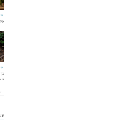
טי
איר
טי
כך 
של
עקב