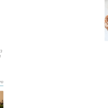
בש
ב
טי