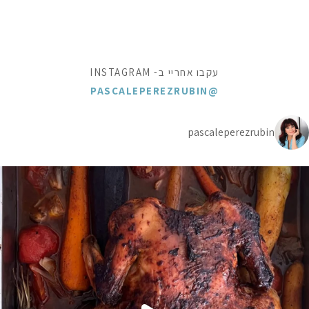
עקבו אחריי ב- INSTAGRAM
@PASCALEPEREZRUBIN
pascaleperezrubin