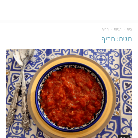
בית
תגיות
חריף
תגית: חריף
מרוקאי