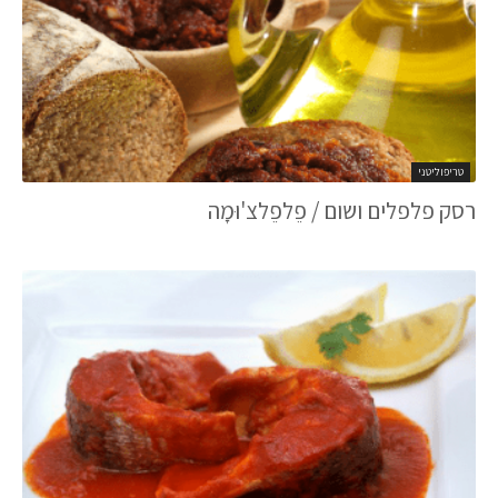
טריפוליטני
רסק פלפלים ושום / פֵלפֵלצ'וּמָה