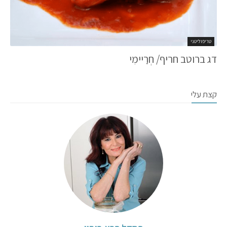
טריפוליטני
דג ברוטב חריף/ חְרַיימִי
קצת עלי