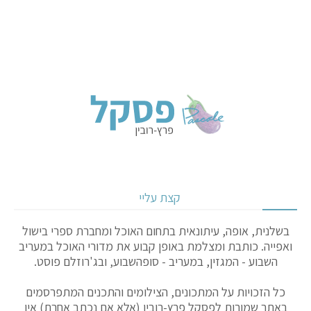
קצת עליי
בשלנית, אופה, עיתונאית בתחום האוכל ומחברת ספרי בישול
ואפייה. כותבת ומצלמת באופן קבוע את מדורי האוכל במעריב
השבוע - המגזין, במעריב - סופהשבוע, ובג'רוזלם פוסט.
כל הזכויות על המתכונים, הצילומים והתכנים המתפרסמים
באתר שמורות לפסקל פרץ-רובין (אלא אם נכתב אחרת) אין