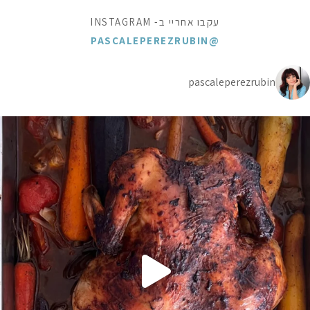
עקבו אחריי ב- INSTAGRAM
@PASCALEPEREZRUBIN
pascaleperezrubin