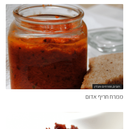
רטבים, ממרחים ותבלין
ממרח חריף אדום