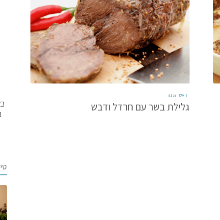
ראש השנה
בש
גלילת בשר עם חרדל ודבש
ב
טי