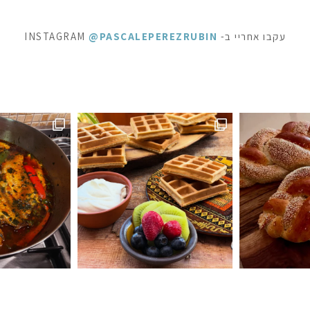
עקבו אחריי ב- INSTAGRAM
@PASCALEPEREZRUBIN
ראוניז שוקולד: ק
 לפעמים כל מילה מיותרת . סיר דגים עשיר בעשבי תיבו
אני תמיד מקפידה למלא את הצנצנות ה