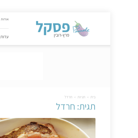
האתר
אודות
הקולינרי
של
פסקל
עדות
פרץ-רובין
|
מתכונים,
עדות,
טיפסקל,
ספרים,
המלצות
….
בית
תגיות
חרדל
תגית: חרדל