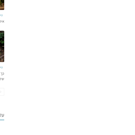
טי
איר
טי
כך 
של
עקב