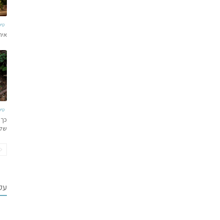
טי
איר
טי
כך 
של
עקב