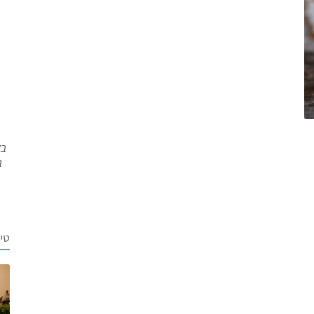
בש
ב
טי