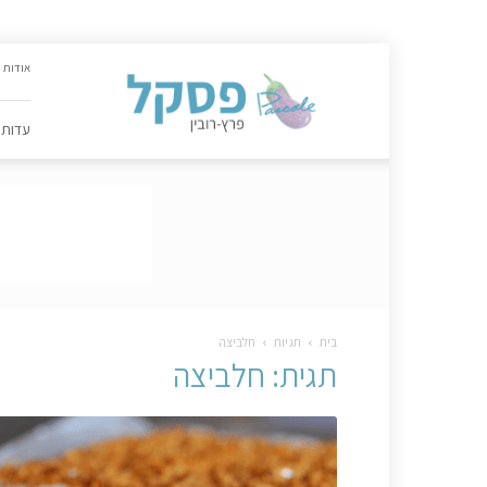
האתר
אודות
הקולינרי
של
פסקל
עדות
פרץ-רובין
|
מתכונים,
עדות,
טיפסקל,
ספרים,
המלצות
….
בית
תגיות
חלביצה
תגית: חלביצה