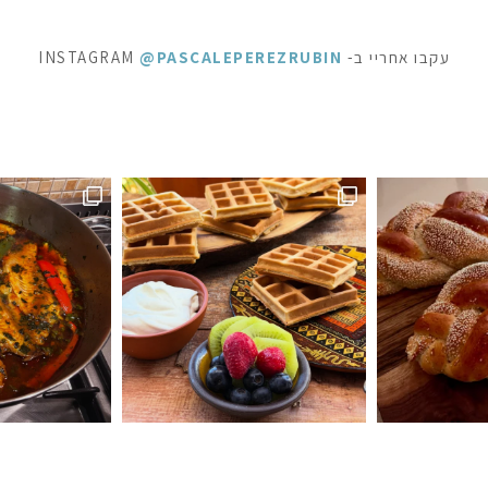
עקבו אחריי ב- INSTAGRAM
@PASCALEPEREZRUBIN
ראוניז שוקולד: ק
 לפעמים כל מילה מיותרת . סיר דגים עשיר בעשבי תיבו
אני תמיד מקפידה למלא את הצנצנות ה