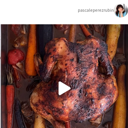
pascaleperezrubin