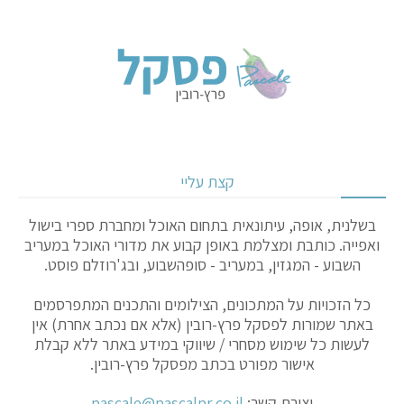
קצת עליי
בשלנית, אופה, עיתונאית בתחום האוכל ומחברת ספרי בישול
ואפייה. כותבת ומצלמת באופן קבוע את מדורי האוכל במעריב
השבוע - המגזין, במעריב - סופהשבוע, ובג'רוזלם פוסט.
כל הזכויות על המתכונים, הצילומים והתכנים המתפרסמים
באתר שמורות לפסקל פרץ-רובין (אלא אם נכתב אחרת) אין
לעשות כל שימוש מסחרי / שיווקי במידע באתר ללא קבלת
אישור מפורט בכתב מפסקל פרץ-רובין.
יצירת קשר:
pascale@pascalpr.co.il