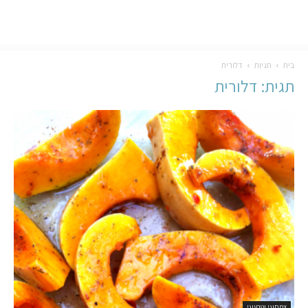
בית
תגיות
דלורית
תגית: דלורית
צמחוני וטבעוני