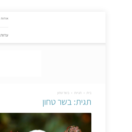
האתר
אודות
הקולינרי
של
פסקל
עדות
פרץ-רובין
|
מתכונים,
עדות,
טיפסקל,
ספרים,
המלצות
….
בית
תגיות
בשר טחון
תגית: בשר טחון