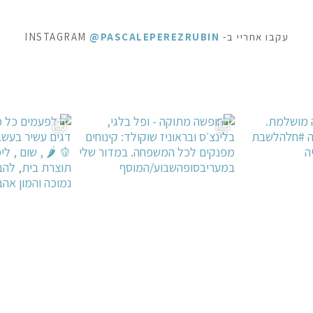
עקבו אחריי ב- INSTAGRAM
@PASCALEPEREZRUBIN
ראוניז שוקולד: ק
 לפעמים כל מילה מיותרת . סיר דגים עשיר בעשבי תיבו
אני תמיד מקפידה למלא את הצנצנות ה