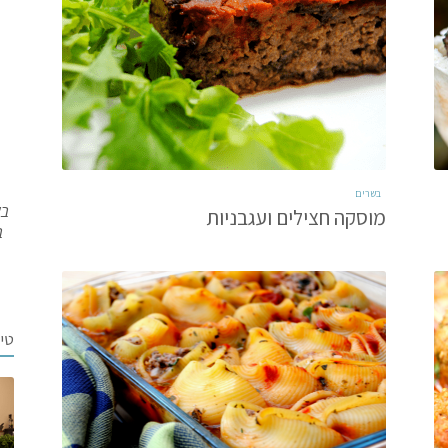
בשרים
בש
מוסקה חצילים ועגבניות
ב
טי