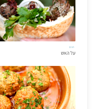
חגים
על האש