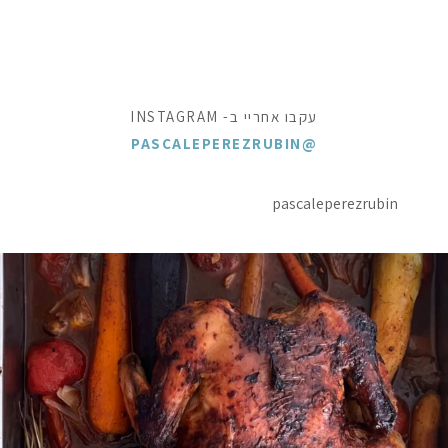
עקבו אחריי ב- INSTAGRAM
@PASCALEPEREZRUBIN
pascaleperezrubin