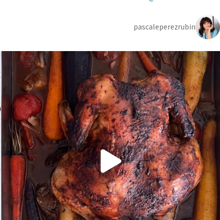
pascaleperezrubin