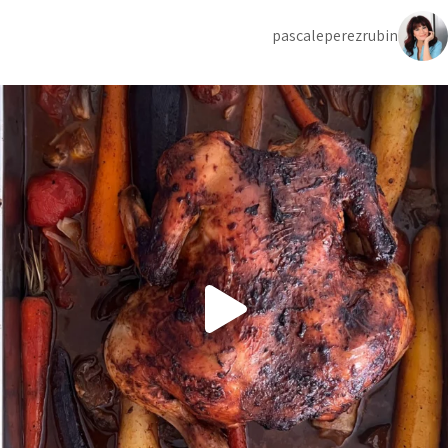
pascaleperezrubin