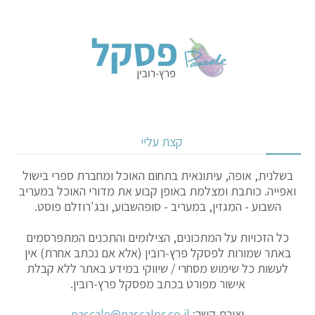
קצת עליי
בשלנית, אופה, עיתונאית בתחום האוכל ומחברת ספרי בישול
ואפייה. כותבת ומצלמת באופן קבוע את מדורי האוכל במעריב
השבוע - המגזין, במעריב - סופהשבוע, ובג'רוזלם פוסט.
כל הזכויות על המתכונים, הצילומים והתכנים המתפרסמים
באתר שמורות לפסקל פרץ-רובין (אלא אם נכתב אחרת) אין
לעשות כל שימוש מסחרי / שיווקי במידע באתר ללא קבלת
אישור מפורט בכתב מפסקל פרץ-רובין.
יצירת קשר:
pascale@pascalpr.co.il