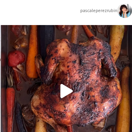
pascaleperezrubin