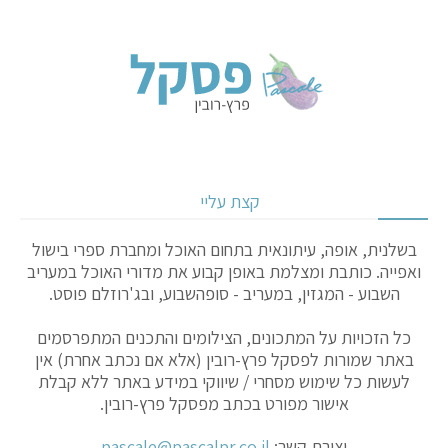
קצת עליי
בשלנית, אופה, עיתונאית בתחום האוכל ומחברת ספרי בישול
ואפייה. כותבת ומצלמת באופן קבוע את מדורי האוכל במעריב
השבוע - המגזין, במעריב - סופהשבוע, ובג'רוזלם פוסט.
כל הזכויות על המתכונים, הצילומים והתכנים המתפרסמים
באתר שמורות לפסקל פרץ-רובין (אלא אם נכתב אחרת) אין
לעשות כל שימוש מסחרי / שיווקי במידע באתר ללא קבלת
אישור מפורט בכתב מפסקל פרץ-רובין.
יצירת קשר:
pascale@pascalpr.co.il