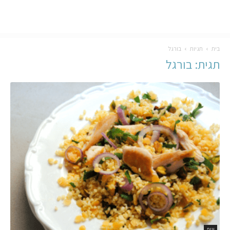
בית
תגיות
בורגל
תגית: בורגל
עוף