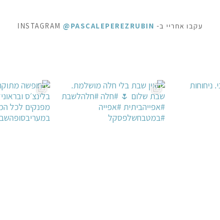
עקבו אחריי ב- INSTAGRAM
@PASCALEPEREZRUBIN
חלה #חלהלשבת #
ופשה מתוקה - ופל בלגי, בלינצ׳ס ובראוניז שוקולד: ק
⁨ לפעמים כל מילה מיותרת . סיר דג