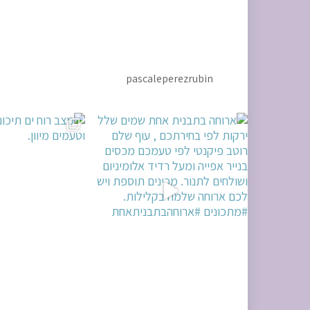
pascaleperezrubin
ירתכם , עוף
מצב רוח ים תיכוני. ניחוחות וטעמים מיוון.
אין שבת בלי חלה מושלמת. שבת שלום 🌷 #
ח