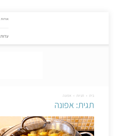
האתר
אודות
הקולינרי
של
פסקל
עדות
פרץ-רובין
|
מתכונים,
עדות,
טיפסקל,
ספרים,
המלצות
….
בית
תגיות
אפונה
תגית: אפונה