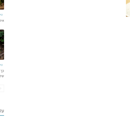
טי
איר
טי
כך 
של
עקב