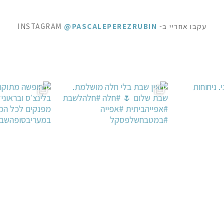
עקבו אחריי ב- INSTAGRAM
@PASCALEPEREZRUBIN
חלה #חלהלשבת #
ופשה מתוקה - ופל בלגי, בלינצ׳ס ובראוניז שוקולד: ק
⁨ לפעמים כל מילה מיותרת . סיר דג