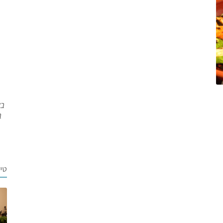
בש
ב
טי