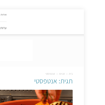
האתר
אודות
הקולינרי
של
פסקל
עדות
פרץ-רובין
|
מתכונים,
עדות,
טיפסקל,
ספרים,
המלצות
….
בית
תגיות
אנטפסטי
תגית: אנטפסטי