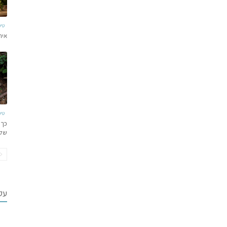
טי
איר
טי
כך 
של
עקב