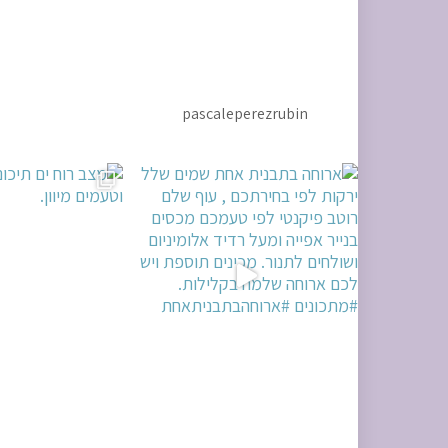
pascaleperezrubin
ירתכם , עוף
מצב רוח ים תיכוני. ניחוחות וטעמים מיוון.
אין שבת בלי חלה מושלמת. שבת שלום 🌷 #
ח