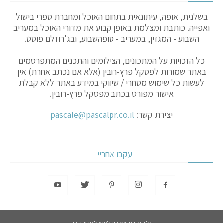
בשלנית, אופה, עיתונאית בתחום האוכל ומחברת ספרי בישול
ואפייה. כותבת ומצלמת באופן קבוע את מדורי האוכל במעריב
השבוע - המגזין, במעריב - סופהשבוע, ובג'רוזלם פוסט.
כל הזכויות על המתכונים, הצילומים והתכנים המתפרסמים
באתר שמורות לפסקל פרץ-רובין (אלא אם נכתב אחרת) אין
לעשות כל שימוש מסחרי / שיווקי במידע באתר ללא קבלת
אישור מפורט בכתב מפסקל פרץ-רובין.
יצירת קשר:
pascale@pascalpr.co.il
עקבו אחריי
כל הזכויות שמורות לפסקל פרץ-רובין