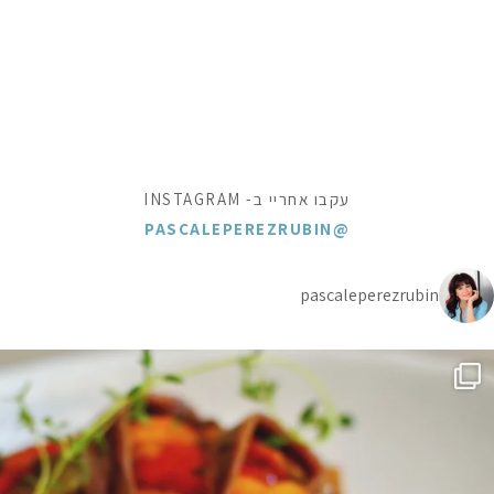
עקבו אחריי ב- INSTAGRAM
@PASCALEPEREZRUBIN
pascaleperezrubin