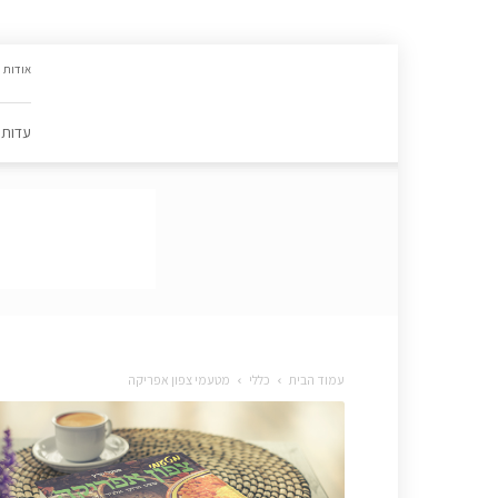
האתר
אודות
הקולינרי
של
פסקל
עדות
פרץ-רובין
|
מתכונים,
עדות,
טיפסקל,
ספרים,
המלצות
….
עמוד הבית
כללי
מטעמי צפון אפריקה