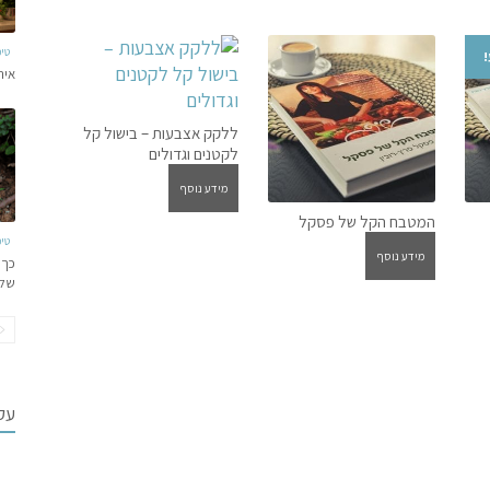
צפון
אפריקה
טי
איר
ללקק אצבעות – בישול קל
לקטנים וגדולים
מידע נוסף
המטבח הקל של פסקל
ר
טי
מידע נוסף
כך 
י
של
₪10
עקב