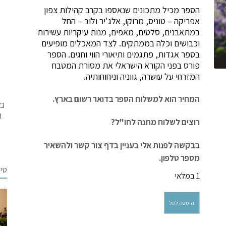
הספר מכיל מתכונים שנאספו בקרב קהילות צפון
אפריקה – טוניס, מרוקו, אלג'יר ולוב – החל
במתאבנים, סלטים, מאפים, מנות עיקריות עשירות
וכבושים וכלה בממתקים. לצד המאכלים מופיעים
בספר אגדות, פתגמים ותיאורי הווי וחגים. הספר
פורס בפני הקורא הישראלי את מסורת המטבח
המזרחי על עושרה, גווניה וניחוחותיה.
המחיר הוא למשלוח הספר
בדואר רשום
בארץ.
בש
ב
רוצים לשלוח מתנה לחו"ל?
בבקשה לפנות אלי בעניין בדף צור קשר ולהשאיר
מספר טלפון.
טי
1 במלאי
כמות
הוספה לסל
של
מטעמי