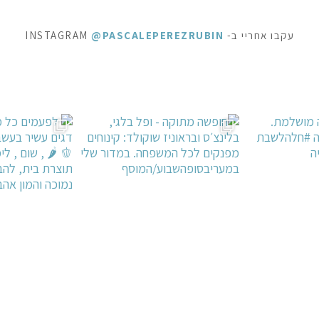
עקבו אחריי ב- INSTAGRAM
@PASCALEPEREZRUBIN
ראוניז שוקולד: ק
 לפעמים כל מילה מיותרת . סיר דגים עשיר בעשבי תיבו
אני תמיד מקפידה למלא את הצנצנות ה