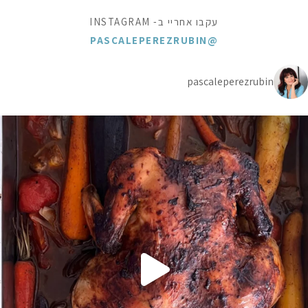
עקבו אחריי ב- INSTAGRAM
@PASCALEPEREZRUBIN
pascaleperezrubin