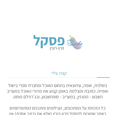
קצת עליי
בשלנית, אופה, עיתונאית בתחום האוכל ומחברת ספרי בישול
ואפייה. כותבת ומצלמת באופן קבוע את מדורי האוכל במעריב
השבוע - המגזין, במעריב - סופהשבוע, ובג'רוזלם פוסט.
כל הזכויות על המתכונים, הצילומים והתכנים המתפרסמים
באתר שמורות לפסקל פרץ-רובין (אלא אם נכתב אחרת) אין