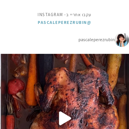
עקבו אחריי ב- INSTAGRAM
@PASCALEPEREZRUBIN
pascaleperezrubin