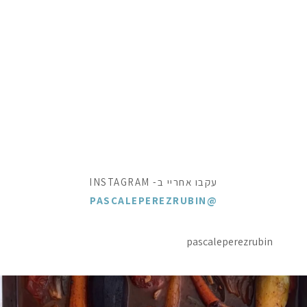
עקבו אחריי ב- INSTAGRAM
@PASCALEPEREZRUBIN
pascaleperezrubin