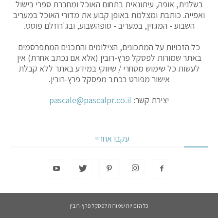
בשלנית, אופה, עיתונאית בתחום האוכל ומחברת ספרי בישול
ואפייה. כותבת ומצלמת באופן קבוע את מדורי האוכל במעריב
השבוע - המגזין, במעריב - סופהשבוע, ובג'רוזלם פוסט.
כל הזכויות על המתכונים, הצילומים והתכנים המתפרסמים
באתר שמורות לפסקל פרץ-רובין (אלא אם נכתב אחרת) אין
לעשות כל שימוש מסחרי / שיווקי במידע באתר ללא קבלת
אישור מפורט בכתב מפסקל פרץ-רובין.
יצירת קשר:
pascale@pascalpr.co.il
עקבו אחריי
כל הזכויות שמורות לפסקל פרץ-רובין