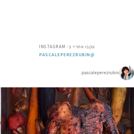
עקבו אחריי ב- INSTAGRAM
@PASCALEPEREZRUBIN
pascaleperezrubin