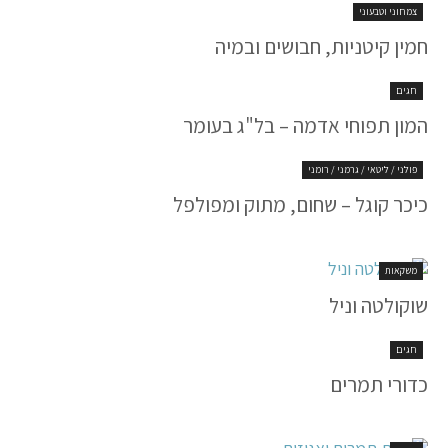
צמחוני וטבעוני
חמין קיטניות, חבושים ובמיה
חגים
המון תפוחי אדמה – בל"ג בעומר
פולני / ליטאי / גרמני / רומני
כיכר קוגל – שחום, מתוק ומפולפל
משקאות
שוקולטה וניל
חגים
כדורי תמרים