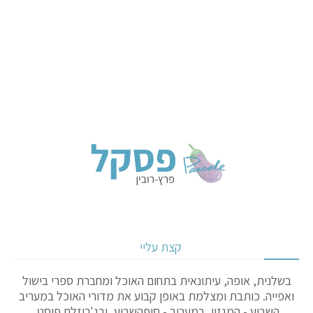
קצת עליי
בשלנית, אופה, עיתונאית בתחום האוכל ומחברת ספרי בישול
ואפייה. כותבת ומצלמת באופן קבוע את מדורי האוכל במעריב
השבוע - המגזין, במעריב - סופהשבוע, ובג'רוזלם פוסט.