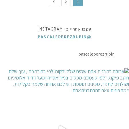
2
1
עקבו אחריי ב- INSTAGRAM
@PASCALEPEREZRUBIN
pascaleperezrubin