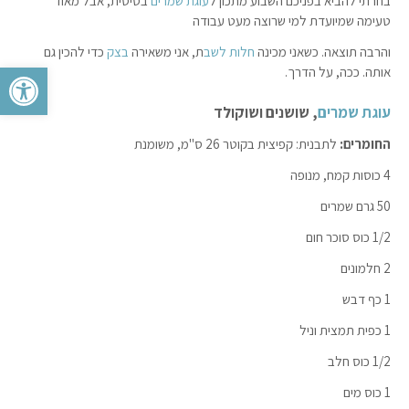
בחרתי להביא בפניכם השבוע מתכון ל
עוגת שמרים
בסיסית, אבל מאוד
טעימה שמיועדת למי שרוצה מעט עבודה
והרבה תוצאה. כשאני מכינה
חלות לשב
ת, אני משאירה
בצק
כדי להכין גם
פתח סרגל 
אותה. ככה, על הדרך.
עוגת שמרים
, שושנים ושוקולד
החומרים:
לתבנית: קפיצית בקוטר 26 ס"מ, משומנת
4 כוסות קמח, מנופה
50 גרם שמרים
1/2 כוס סוכר חום
2 חלמונים
1 כף דבש
1 כפית תמצית וניל
1/2 כוס חלב
1 כוס מים