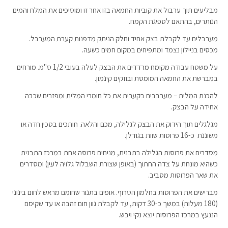
מבליעים תוך ערבול את קוביות החמאה בזו אחר זו ומוסיפים את המלח והמים
הנותרים, בהתאם לספיגת הקמח.
מערבלים עד לקבלת בצק אחיד וחלק הניתק מדפנות קערת המערבל.
מכסים בניילון נצמד ומתפיחים במקום חמים כשעה.
על משטח עבודה מקומח מרדדים את הבצק לעלה בעובי 1/2 ס"מ. מורחים
במברשת את החמאה המומסת ובוזקים קינמון.
להכנת המלית – מערבבים בקערית את כל חומרי המלית ומפזרים שכבה
אחידה על הבצק.
מגלגלים תוך הידוק את הבצק לגלילה, מכם והלאה. חותכים בסכין חדה או
משוננת כ-16 פרוסות שוות בגודלן.
מסדרים את פרוסות הגלילה בתבנית, מניחים פרוסה אחת במרכז התבנית
כשהיא מונחת על צדה החתוך (באופן שצורת השבלול גלויה לעין) ומסדרים
את שאר הפרוסות מסביב.
מברישים את הפרוסות בחלמון הטרוף. אופים בתנור שחומם מראש לחום בינוני
(180 מעלות) במשך כ-30 דקות, עד לקבלת גוון חום זהבה או עד שקיסם
הננעץ במרכז הפרוסות יוצא נקי ויבש.