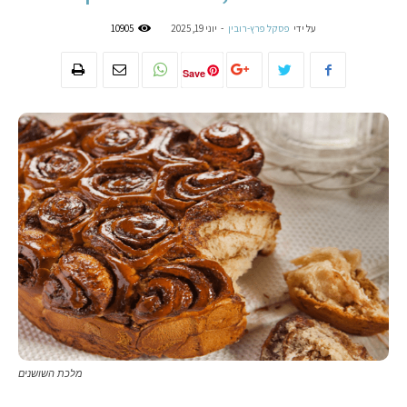
על ידי
פסקל פרץ-רובין
-
יוני 19, 2025
10905
Save
מלכת השושנים