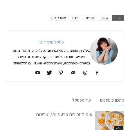
תגיות
קינמון
שמרים
חלבה
עוגת שושנים
פסקל פרץ-רובין
בשלנית, אופה, עיתונאית בתחום האוכל ומחברת ספרי בישול
ואפייה. כותבת ומצלמת באופן קבוע את מדורי האוכל
במעריב- סופהשבוע, מעריב השבוע- המגזין, ובגרוזלמפוסט.
מתכונים נוספים
עוד מפסקל
עוגיות זכוכית צבעוניות/ויטרינות
כללי