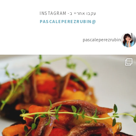
עקבו אחריי ב- INSTAGRAM
@PASCALEPEREZRUBIN
pascaleperezrubin