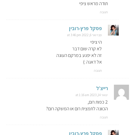
תודה מראש ציפי
תגובה
פסקל פרץ-רובין
פברואר 6, 2022 at 3:46 pm
הי ציפי
לא קרה שום דבר
זה לא יפגע במרקם העוגה
אל דאגה :)
תגובה
רייצ'ל
ינואר 14, 2023 at 1:16 am
2 כפות רום,
הכוונה לתמצית רום או המשקה רום?
תגובה
פסקל פרץ-רובין