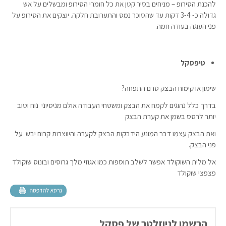
להכנת הסירופ – מניחים בסיר קטן את כל חומרי הסירופ ומבשלים על אש
גדולה כ- 3-4 דקות עד שהסוכר נמס והתערובת חלקה. יוצקים את הסירופ על
פני העוגה בעודה חמה.
טיפסקל
שימון או קימוח הבצק טרם התפחה?
בדרך כלל נהוגים לקמח את הבצק ומשטחי העבודה אולם מניסיוני נוח וטוב
יותר לרסס בשמן את קערת הבצק
ואת הבצק עצמו דבר המונע הידבקות הבצק לקערה והיווצרות קרום יבש על
פני הבצק.
אל מלית השוקולד אפשר לשלב תוספות כמו אגוזי מלך גרוסים ובונוס שוקולד
פצפצי שוקולד
הרשמו לניוזלטר של פסקל