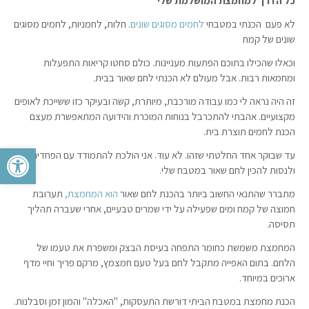
כל הדרך למחמצת המושלמת שלי
לא פעם הכנתי במטבחי
לחמים מסוגים שונים
. חלות, לחמניות, לחמים מסוגים
שונים של קמח
וכאלו שהכילו בתוכם הפתעות מעניינות. כולם סחטו קריאות התפעלות
ומחמאות רבות. אבל מעולם לא הכנתי לחם שאור בבית.
זה היה נראה לי כמו עבודה מורכבת, מיותרת, קשה ובעיקר כזו ששייכת לאופים
מקצועיים. אהבתי להתכרבל בנוחות המוכרת והידועה המתאפשרת מעצם
הכנת לחמים תוצרת בית.
פתח סרגל 
עד שבוקר אחד החלטתי שזהו. לא עוד. אני הולכת להתמודד עם הפחדים
ולנסות להכין לחם שאור במטבח שלי.
מתברר שהתנאי החשוב ביותר בהכנת לחם שאור
הוא המחמצת,
תערובת
חמוצה של קמח ומים שפעילה על ידי שמרים טבעיים, אחרי שעברה תהליך
תסיסה.
המחמצת משמשת כחומר התפחה בעיסת הבצק ומשפרת את טעמו של
הלחם. בתום האפייה מתקבל לחם בעל טעם חמצמץ, מרקם פריך וחיי מדף
ארוכים במיוחד.
הכנת מחמצת במטבח הביתי דורשת התעסקות, "האכלה" והמון זמן וסבלנות.