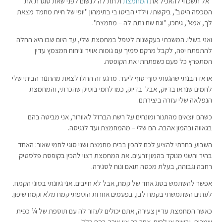
"אל תשכחי להאכיל את
המחמצת
ולתת לה לנשום לפני שאת סוגרת את
המכסה היטב", ביקשתי. וילדי הביטו בי בתימהון "יופי של חיית מחמד מצאת
לך, אמא", גיחכו, "וגם שם נתת לה – מחמצת".
ואני בשלי. המשכתי בעקשנות לטפל במחמצת שלי, עד היום שבו היא החלה
להתפתח יפה, לקבל מרקם סמיך עם גומות אוויר וניחוח חמצמץ עדין
המתפרץ כל פעם כשפתחתי את הקופסה.
או אז הבנתי שהגעתי סוף־סוף ליעד. מרגע זה החלו לצאת מהתנור הביתי שלי
לחמים שנראו בדיוק, אבל בדיוק, כמו לחמי בוטיק שהכרתי, והמחמצת
הנפלאה שלי עזרה ביצירתם.
כשהם יוצאים מהתנור ומונחים על רשת הברזל לאוורור, אני מביטה בהם
בגאווה ובהמון אהבה. הם שלי – מהמחמצת ועד לנגיסה.
השבוע בחרתי להציע לכם להכין בבית מחמצת ושני סוגי לחמי שאור: האחד
בהיר והשני מנוקד בהמון זרעים. את המחמצת רצוי להכין בקופסת פלסטיק
רחבה וגבוהה, בעלת מכסה תואם ונוח לסגירה.
אפשר להשתמש בסוג אחד של קמח, אבל לא חייבים. אני גיוונתי בסוגי הקמח.
לעתים השתמשתי בקמח לבן, בפעמים אחרות הוספתי קמח מלא וקמח שיפון.
כאשר המחמצת עדיין צעירה, אתם יכולים לעזור לה עם תוספת של ¼ כפית
שמרים, יבשים או לחים. אחר כך אין צורך בהם כלל.