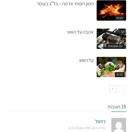
המון תפוחי אדמה – בל"ג בעומר
חגים
אהבה על האש
יום העצמאות
על האש
חגים
18 תגובות
רויטל
פברואר 20, 2019 at 12:16 pm