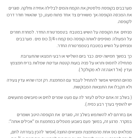
מערבבים בקופסת פלסטיק את הקמח והמים לבלילה אחידה וחלקה. סוגרים
את המכסה הקופסה אך משאירים צד אחד פתוח מעט, כך שהאוויר חודר דרכו
לקופסה.
מניחים את הקופסה על השיש במטבח בטמפרטורת החדר. למחרת חוזרים
על הפעולה: מוסיפים לאותה קופסה כוס קמח ו-3/4 כוס מים . מערבבים
ומניחים על השיש במטבח בטמפרטורת החדר.
כך במשך חמישה ימים. כבר ביום השלישי או רבעי תמצאו שהתערובת
מתחילה לתסוס ותראו על פניה בועות קטנות ועדינות שמלוות בריח חמצמץ
ועדין (אל דאגה:זה לא מקולקל ).
מהיום החמישי אפשר להתחיל לעבוד עם המחמצת. רק זכרו שהיא עדין צעירה
ולא תקבלו את התוצאות המבוקשות.
( בשלב זה אתם יכולים לעזור לה עם מעט שמרים לחים או מיובשים מתועשים.
יש להוסיף בערך רבע כפית ).
אם בחרתם לא להשתמש בשלב זה, סוגרים את הקופסה היטב ושומרים
במקרר. מרגע זה, במשך פעם בשבוע מטפלים במחמצת ומ "אכילים אותה":
ממלאים כוס אחת מהמחמצת ומוציאים החוצה )אפשר להכין בעזרתה לחם,