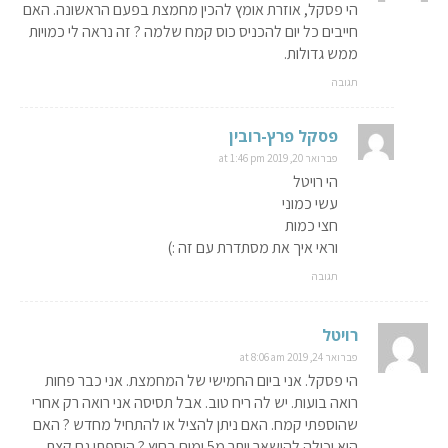
הי פסקל, אוזרת אומץ להכין מחמצת בפעם הראשונה. האם
חייבים כל יום להכניס כוס קמח שלמה ? זה נראה לי כמויות
ממש גדולות.
תגובה
פסקל פרץ-רובין
פברואר 20, 2019 at 1:46 pm
הי רויטל
עשי כמוני
חצי כמות
וראי איך את מסתדרת עם זה :)
תגובה
רויטל
פברואר 24, 2019 at 8:06 am
הי פסקל. אני ביום החמישי של המחמצת. אני כבר פחות
רואה בועות. יש לה ריח טוב. אבל תסיסה אני רואה רק אחרי
שהוספתי קמח. האם ניתן להציל או להתחיל מחדש ? האם
היא יכולה להישאר יותר מ5 ימים בחוץ ? הוספתי גם קצת