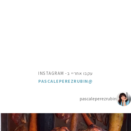
עקבו אחריי ב- INSTAGRAM
@PASCALEPEREZRUBIN
pascaleperezrubin