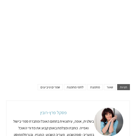
תגיות
שאור
מחמצת
לחמי מחמצת
שמרים טיביעים
פסקל פרץ-רובין
בשלנית, אופה, עיתונאית בתחום האוכל ומחברת ספרי בישול
ואפייה. כותבת ומצלמת באופן קבוע את מדורי האוכל
במעריב- סופהשבוע, מעריב השבוע- המגזין, ובגרוזלמפוסט.