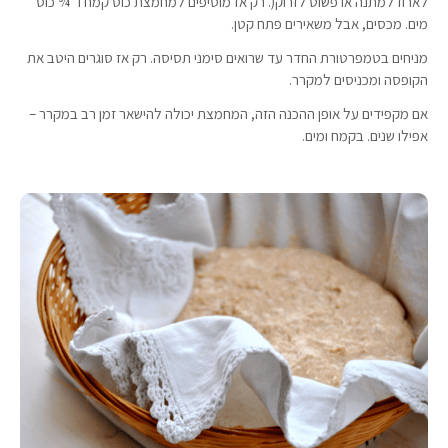
לארוז למתנה או פשוט לזרוק(. רק אז מוסיפים למחמצת כוס קמח ו־ ¾ כוס
מים. מכסים, אבל משאירים פתח קטן.
מניחים בטמפרטורת החדר עד שרואים סימני תסיסה. רק אז סוגרים היטב את
הקופסה ומכניסים למקרר.
אם מקפידים על אופן ההכנה הזה, המחמצת יכולה להישאר זמן רב במקרר –
אפילו שנים. בקמח ומים.