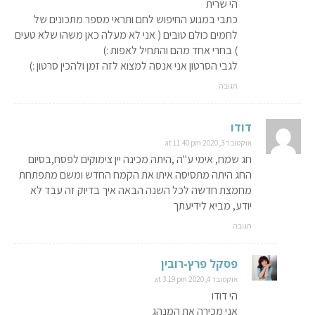
הי שרית
כתבי במנוע החיפוש לחם ותראי מספר מתכונים של
לחמים כולם טובים ( אני לא מעלה כאן משהו שלא טעים
) בחרי אחד מהם והתחיל לאפות :)
לגבי הסרטון אני אנסה למצוא לזה זמן ולהכין סרטון :)
תגובה
דודו
אוקטובר 3, 2020 at 11:40 pm
חג שמח, אימי ע"ה ,היתה מכינה יין צימוקים לפסח,בסיום
החג היתה מתסיסה איתו את הקמח החדש ומשם מתפתחת
מחמצת חדשה לכל השנה הבאה איך בדיוק זה עבד לא
יודע, מביא לידיעתך
תגובה
פסקל פרץ-רובין
אוקטובר 4, 2020 at 3:19 pm
הי דודו
אני מכירה את המנהג