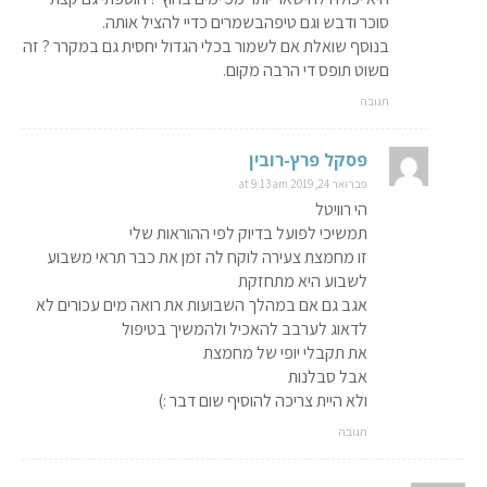
סוכר ודבש וגם טיפהבשמרים כדיי להציל אותה.
בנוסף שואלת אם לשמור בכלי הגדול יחסית גם במקרר ? זה
םשוט תופס די הרבה מקום.
תגובה
פסקל פרץ-רובין
פברואר 24, 2019 at 9:13 am
הי רוויטל
תמשיכי לפועל בדיוק לפי ההוראות שלי
זו מחמצת צעירה לוקח לה זמן את כבר תראי משבוע
לשבוע היא מתחזקת
אגב גם אם במהלך השבועות את רואה מים עכורים לא
לדאוג לערבב להאכיל ולהמשיך בטיפול
את תקבלי יופי של מחמצת
אבל סבלנות
ולא היית צריכה להוסיף שום דבר :)
תגובה