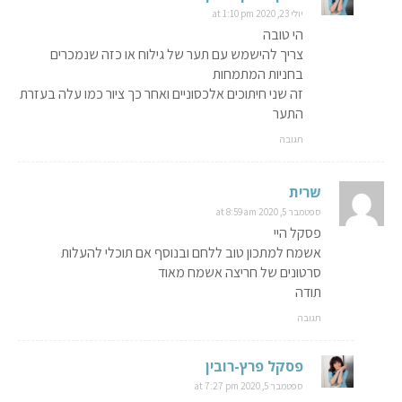
יולי 23, 2020 at 1:10 pm
הי טובה
צריך להישמש עם תער של גילוח או כזה שנמכרים
בחניות המתמחות
זה שני חיתוכים אלכסוניים ואחר כך ציור כמו עלה בעזרת
התער
תגובה
שרית
ספטמבר 5, 2020 at 8:59 am
פסקל היי
אשמח למתכון טוב ללחם ובנוסף אם תוכלי להעלות
סרטונים של חריצה אשמח מאוד
תודה
תגובה
פסקל פרץ-רובין
ספטמבר 5, 2020 at 7:27 pm