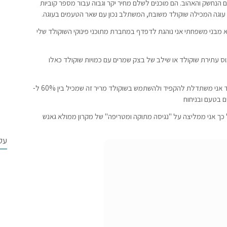
הנחשק והאהוב. הם מוכנים לשלם מחיר יקר וגבוה עבור מספר קוביות
סת עוגה המכילה שוקולד משובח, המשתלב נכון עם שאר הטעמים בעוגה.
 מבני משפחתי אני נוהגת לדפדף במחברת מתוכני פינוקי השוקולד שלי
מוס עתירת שוקולד או שילב של בצק שמרים עם כמויות שוקולד כאלו
שוקולד חלב ושוקולד לבן ושוקולד מריר ועוד…על דבר אחד אני משתדלת להקפיד ולהשתמש בשוקולד מריר זה שמכיל בין 60% ל-
כך אני ממליצה על "נגיסה מתוקה ומטריפה" של מקרון ממולא גאנש
עק