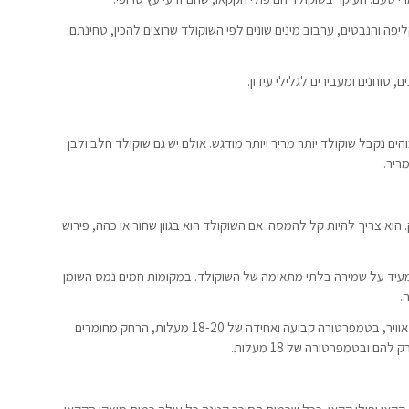
ליפה והנבטים, ערבוב מינים שונים לפי השוקולד שרוצים להכין, טחינתם
 טוחנים ומעבירים לגלילי עידון.
הים נקבל שוקולד יותר מריר ויותר מודגש. אולם יש גם שוקולד חלב ולבן
ריר.
. הוא צריך להיות קל להמסה. אם השוקולד הוא בגוון שחור או כהה, פירוש
 מעיד על שמירה בלתי מתאימה של השוקולד. במקומות חמים נמס השומן
.
לכן, יש לאחסן את השוקולד במקום קריר, מאוורר מוגן מפני אוויר, בטמפרטורה קבועה ואחידה של 18-20 מעלות, הרחק מחומרים
 ובטמפרטורה של 18 מעלות.