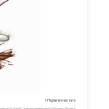
כיצד מכינים שוקולד?
השוקולד עשוי פולי קקאו טחונים עם סוכר, חמאת קקאו וחומ