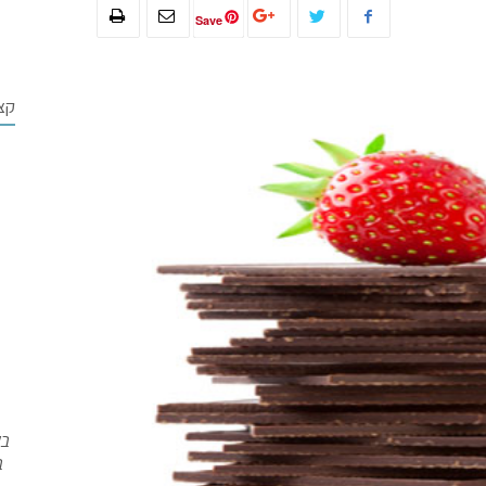
Save
קצ
בש
ב