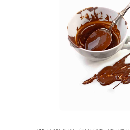
רי טעם. העיקר בשוקולד הם פולי הקקאו, שהם זרעי עץ טרופי.